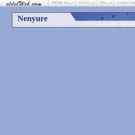
XHTML 1.0
CSS 2.1
RSS
Creative Co
Nenyure