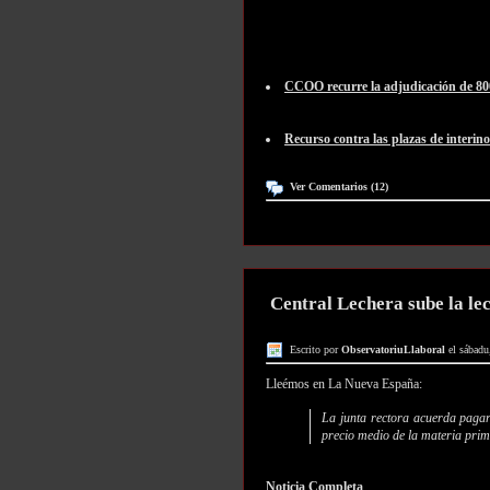
CCOO recurre la adjudicación de 800
Recurso contra las plazas de interino
Ver Comentarios (12)
Central Lechera sube la lec
Escrito por
ObservatoriuLlaboral
el sábadu
Lleémos en La Nueva España:
La junta rectora acuerda pagar
precio medio de la materia prim
Noticia Completa