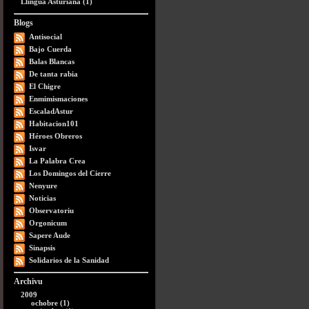
Llingua Asturiana (1)
Blogs
Antisocial
Bajo Cuerda
Balas Blancas
De tanta rabia
El Chigre
Enmimismaciones
EscaladAstur
Habitacion101
Héroes Obreros
Isvar
La Palabra Crea
Los Domingos del Cierre
Nenyure
Noticias
Observatoriu
Orgonicum
Sapere Aude
Sinapsis
Solidarios de la Sanidad
Archivu
2009
ochobre (1)