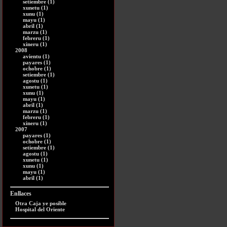
setiembre (1)
xunetu (1)
xunu (1)
mayu (1)
abril (1)
marzu (1)
febreru (1)
xineru (1)
2008
avientu (1)
payares (1)
ochobre (1)
setiembre (1)
agostu (1)
xunetu (1)
xunu (1)
mayu (1)
abril (1)
marzu (1)
febreru (1)
xineru (1)
2007
payares (1)
ochobre (1)
setiembre (1)
agostu (1)
xunetu (1)
xunu (1)
mayu (1)
abril (1)
Enllaces
Otra Caja ye posible
Hospital del Oriente