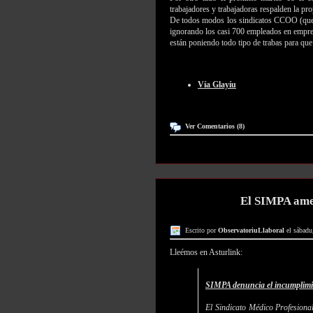
trabajadores y trabajadoras respalden la pro
De todos modos los sindicatos CCOO (que se
ignorando los casi 700 empleados en empres
están poniendo todo tipo de trabas para que
Vía Glayíu
Ver Comentarios (8)
El SIMPA amen
Escrito por
ObservatoriuLlaboral
el sábadu
Lleémos en Asturlink:
SIMPA denuncia el incumplimie
El Sindicato Médico Profesiona