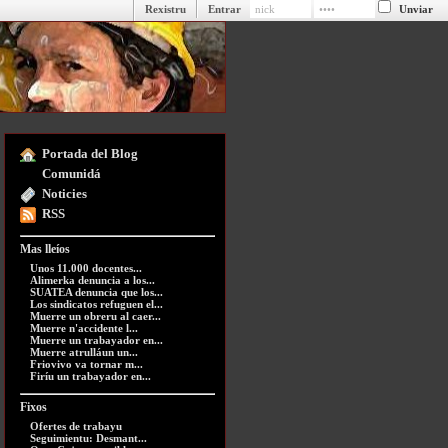
Rexistru
Entrar
Portada del Blog
Comunidá
Noticies
RSS
Mas lleíos
Unos 11.000 docentes...
Alimerka denuncia a los...
SUATEA denuncia que los...
Los sindicatos refuguen el...
Muerre un obreru al caer...
Muerre n'accidente l...
Muerre un trabayador en...
Muerre atrulláun un...
Friovivo va tornar m...
Firíu un trabayador en...
Fixos
Ofertes de trabayu
Seguimientu: Desmant...