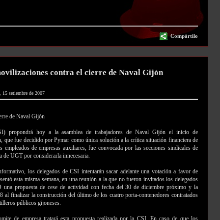
Compártilo
vilizaciones contra el cierre de Naval Gijón
, 15 setiembre de 2007
erre de Naval Gijón
SI) propondrá hoy a la asamblea de trabajadores de Naval Gijón el inicio de
ía, que fue decidido por Pymar como única solución a la crítica situación financiera de
os empleados de empresas auxiliares, fue convocada por las secciones sindicales de
a de UGT por considerarla innecesaria.
formativo, los delegados de CSI intentarán sacar adelante una votación a favor de
esentó esta misma semana, en una reunión a la que no fueron invitados los delegados
una propuesta de cese de actividad con fecha del 30 de diciembre próximo y la
08 al finalizar la construcción del último de los cuatro porta-contenedores contratados
lleros públicos gijoneses.
mite de empresa tratará esta propuesta realizada por la CSI. En caso de que los