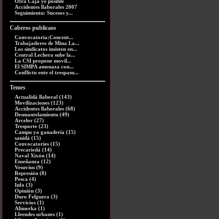
Otra Caja ye posible
Accidentes llaborales 2007
Seguimientu: Sucesos y...
Caberos publicaos
Convocatoria:Concent...
Trabajadores de Mina La...
Los sindicatos insisten en...
Central Lechera sube la...
La CSI propone movil...
El SIMPA amenaza con...
Conflictu ente el trespasu...
Temes
Actualidá llaboral (143)
Movilizaciones (123)
Accidentes llaborales (68)
Desmantelamientu (49)
Arcelor (27)
Tresporte (23)
Campu ya ganadería (15)
sanidá (15)
Convocatories (15)
Precariedá (14)
Naval Xixón (14)
Enseñanza (12)
Vesuvius (9)
Represión (8)
Pesca (4)
Info (3)
Opinión (3)
Duro Felguera (3)
Servicios (1)
Alimerka (1)
Lleendes urbanes (1)