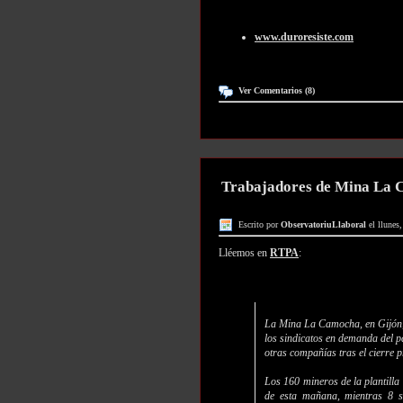
www.duroresiste.com
Ver Comentarios (8)
Trabajadores de Mina La Ca
Escrito por
ObservatoriuLlaboral
el llunes
Lléemos en
RTPA
:
La Mina La Camocha, en Gijón,
los sindicatos en demanda del p
otras compañías tras el cierre p
Los 160 mineros de la plantilla
de esta mañana, mientras 8 s