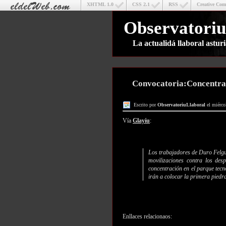
XHTML 1.0
CSS 2.1
RSS
Creative Co
Observatoriu
La actualidá llaboral astu
Convocatoria:Concentrac
Escrito por
ObservatoriuLlaboral
el miérco
Vía
Glayíu
:
Los trabajadores de Duro Felgu
movilizaciones contra los des
concentración en el parque tec
irán a colocar la primera piedr
Enllaces relacionaos: