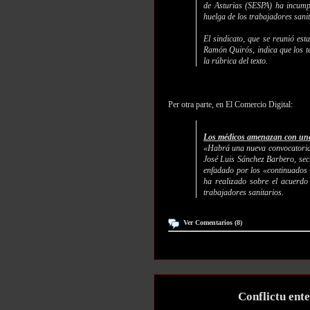
de Asturias (SESPA) ha incump
huelga de los trabajadores sanit
El sindicato, que se reunió est
Ramón Quirós, indica que los t
la rúbrica del texto.
Per otra parte, en El Comercio Digital:
Los médicos amenazan con una
«Habrá una nueva convocatoria 
José Luis Sánchez Barbero, sec
enfadado por los «continuados 
ha realizado sobre el acuerdo
trabajadores sanitarios.
Ver Comentarios (8)
Conflictu ente