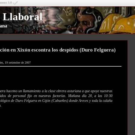
mmons 3.0
 Llaboral
riana
ión en Xixón escontra los despidos (Duro Felguera)
les, 19 setiembre de 2007
era hacemo un llamamiento a la clase obrera asturiana a que apoye nuestras
pidos de personal fijo en nuestras factorías. Mañana día 20, a las 10:30
nológico de Duro Felguera en Gijón (Cabueñes) donde Areces y toda la calaña
a.