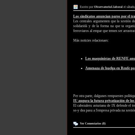
Escrito por
ObservatoriuLlaboral
el sábadu
Los sindicatos anuncian paros por el tr
Les centrales argumenten que la xestión del
solidaridá y de la forma na que ta organi
ferroviaros al empar que temen ser arrastrao
Más noticies relacionaes:
Los maquinistas de RENFE anunc
Amenaza de huelga en Renfe por 
Per otra parte, dalgunes rempuestes polítiq
IU augura la futura privatización de los 
El cabezaleru asturianu de IX defende el tre
se-y dea pasu a l'empresa privada na xestió
Ver Comentarios (8)