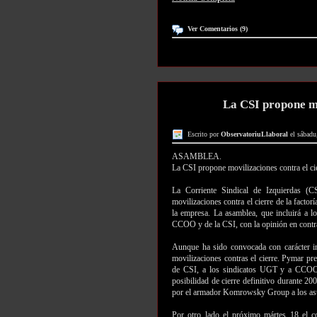
Ver Comentarios (9)
La CSI propone mo
Escrito por
ObservatoriuLlaboral
el sábadu
ASAMBLEA.
La CSI propone movilizaciones contra el ci
La Corriente Sindical de Izquierdas (C
movilizaciones contra el cierre de la factor
la empresa. La asamblea, que incluirá a l
CCOO y de la CSI, con la opinión en contr
Aunque ha sido convocada con carácter in
movilizaciones contras el cierre. Pymar pr
de CSI, a los sindicatos UGT y a CCOO 
posibilidad de cierre definitivo durante 20
por el armador Komrowsky Group a los asti
Por otro lado el próximo mártes 18 el co