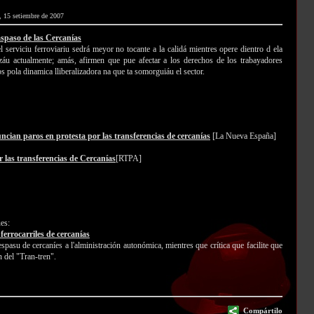
, 15 setiembre de 2007
aspaso de las Cercanías
 serviciu ferroviariu sedrá meyor no tocante a la calidá mientres opere dientro d ela
záu actualmente; amás, afirmen que pue afectar a los derechos de los trabayadores
s pola dinamica lliberalizadora na que ta somorguiáu el sector.
ian paros en protesta por las transferencias de cercanías
[La Nueva España]
las transferencias de Cercanías
[RTPA]
ues:
ferrocarriles de cercanías
spasu de cercaníes a l'alministración autonómica, mientres que crítica que facilite que
n del "Tran-tren".
Compártilo