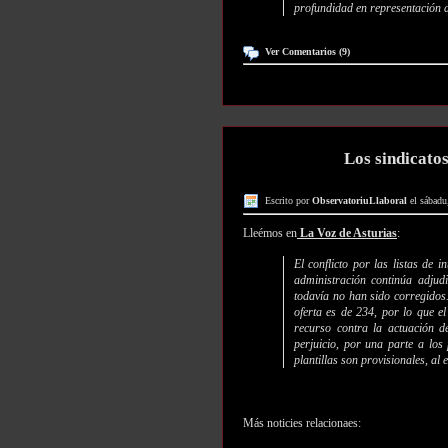
profundidad en representación 
Ver Comentarios (9)
Los sindicatos 
Escrito por
ObservatoriuLlaboral
el sábadu
Lleémos en
La Voz de Asturias
:
El conflicto por las listas de
administración continúa adjud
todavía no han sido corregidos.
oferta es de 234, por lo que e
recurso contra la actuación d
perjuicio, por una parte a los 
plantillas son provisionales, al
Más noticies relacionaes: