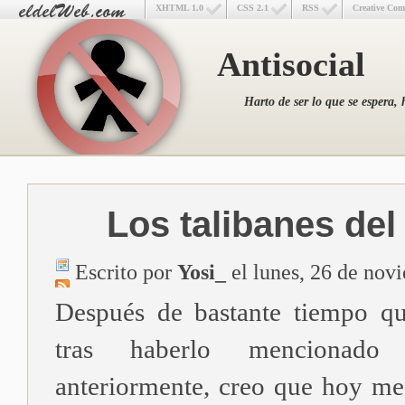
XHTML 1.0
CSS 2.1
RSS
Creative Co
Antisocial
Harto de ser lo que se espera, 
Los talibanes del
Escrito por
Yosi_
el lunes, 26 de nov
Después de bastante tiempo qu
tras haberlo mencionad
anteriormente, creo que hoy me