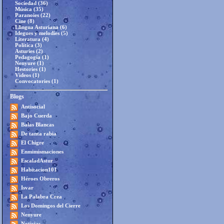
Sociedad (36)
Música (35)
Paranoies (22)
Cine (8)
Llingua Asturiana (6)
Idegues y melodíes (5)
Literatura (4)
Política (3)
Asturies (2)
Pedagogía (1)
Nenyure (1)
Hestories (1)
Videos (1)
Convocatories (1)
Blogs
Antisocial
Bajo Cuerda
Balas Blancas
De tanta rabia
El Chigre
Enmimismaciones
EscaladAstur
Habitacion101
Héroes Obreros
Isvar
La Palabra Crea
Los Domingos del Cierre
Nenyure
Noticias