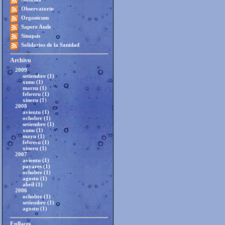
Observatoriu
Orgonicum
Sapere Aude
Sinapsis
Solidarios de la Sanidad
Archivu
2009
setiembre (1)
xunu (1)
marzu (1)
febreru (1)
xineru (1)
2008
avientu (1)
ochobre (1)
setiembre (1)
xunu (1)
mayu (1)
febreru (1)
xineru (1)
2007
avientu (1)
payares (1)
ochobre (1)
agostu (1)
abril (1)
2006
ochobre (1)
setiembre (1)
agostu (1)
Enllaces