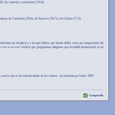
,8), los canarios y asturianos (74,8).
adanos de Cantabria (78,9); de Navarra (78,7) y de Galicia (77,3).
elixentes pa desplicá-y a ún que reflexu que tienen delles coses na composición del
...a ver si va a ser verdá lo que pregonamos dalgunos que la realidá institucional ye un
y non lo que se fai refuxáu detrás de los colores...un recuerdu pa Carlos. DEP.
Compártilo