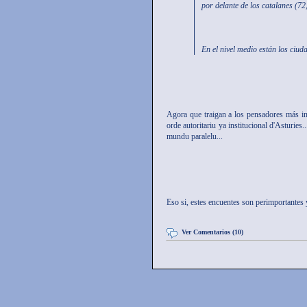
por delante de los catalanes (72
En el nivel medio están los ciud
Agora que traigan a los pensadores más int
orde autoritariu ya institucional d'Asturies
mundu paralelu...
Eso si, estes encuentes son perimportantes 
Ver Comentarios (10)