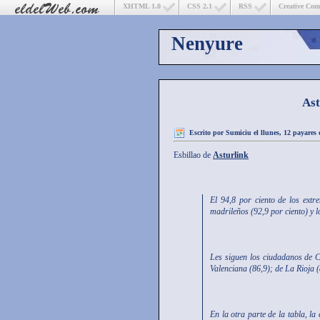
XHTML 1.0
CSS 2.1
RSS
Creative Co
Nenyure
Ast
Escrito por
Sumiciu
el llunes, 12 payares
Esbillao de
Asturlink
El 94,8 por ciento de los extr
madrileños (92,9 por ciento) y l
Les siguen los ciudadanos de C
Valenciana (86,9); de La Rioja (
En la otra parte de la tabla, la