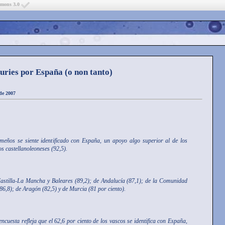
mmons 3.0
uries por España (o non tanto)
 de 2007
emeños se siente identificado con España, un apoyo algo superior al de los
os castellanoleoneses (92,5).
astilla-La Mancha y Baleares (89,2); de Andalucía (87,1); de la Comunidad
86,8); de Aragón (82,5) y de Murcia (81 por ciento).
 encuesta refleja que el 62,6 por ciento de los vascos se identifica con España,