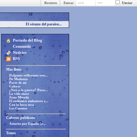
Rexistru
Entrar
El sótanu del paraísu...
Portada del Blog
Comunidá
Noticies
RSS
Mas lleíos
Dalgunes reflexones tres...
De Mudanza
Parte de mi
Caleyes
¿Non a la guerra? Puxa...
La vida mata
Zona Minada
El endémico embustero y...
Con la boca seca
Los Cuentos
Caberos publicaos
Asturies por España (o...
Temes