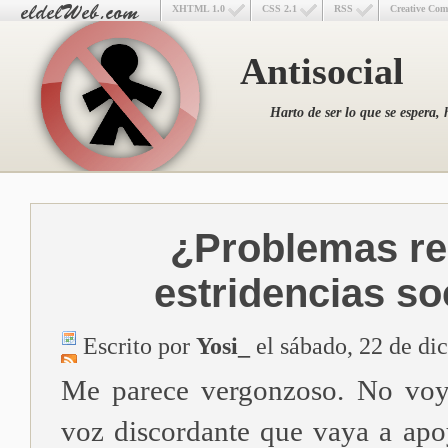
XHTML 1.0
CSS 2.1
RSS
Creative Co
Antisocial
Harto de ser lo que se espera, 
¿Problemas re
estridencias so
Escrito por
Yosi_
el sábado, 22 de di
Me parece vergonzoso. No voy 
voz discordante que vaya a apoy