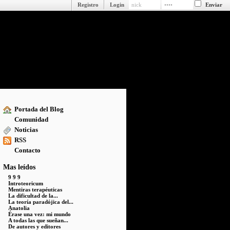
Registro
Login
Portada del Blog
Comunidad
Noticias
RSS
Contacto
Mas leídos
9 9 9
Introteoricum
Mentiras terapéuticas
La dificultad de la...
La teoría paradójica del...
Anatolia
Érase una vez: mi mundo
A todas las que sueñan...
De autores y editores