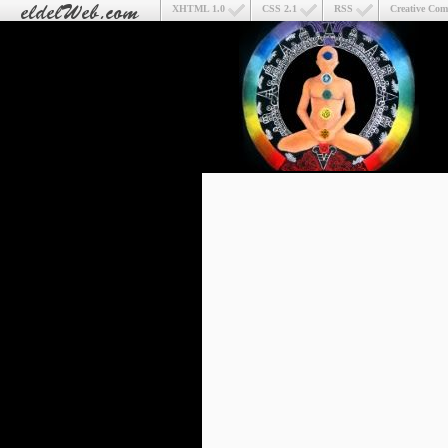
XHTML 1.0
CSS 2.1
RSS
Creative Co