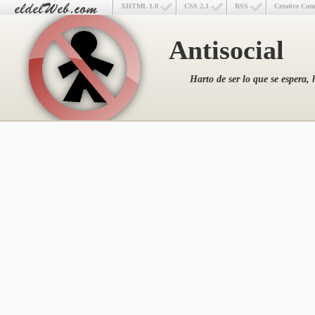
XHTML 1.0
CSS 2.1
RSS
Creative Co
Antisocial
Harto de ser lo que se espera, 