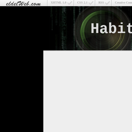
XHTML 1.0
CSS 2.1
RSS
Creative Co
Habi