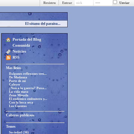
Rexistru
Entrar
El sótanu del paraísu...
Portada del Blog
Comunidá
Noticies
RSS
Mas lleíos
Dalgunes reflexones tres...
De Mudanza
Parte de mi
Caleyes
¿Non a la guerra? Puxa...
La vida mata
Zona Minada
El endémico embustero y...
Con la boca seca
Los Cuentos
Caberos publicaos
Temes
Sociedad (36)