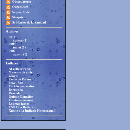
Observatoriu
Orgonicum
Sapere Aude
Sinapsis
Solidarios de la Sanidad
Archivu
2010
xunetu (1)
2009
mayu (1)
2007
agostu (1)
Enllaces
ALasBarricadas
Maneras de vivir
Glayíu
Tarde de Perros
Jewel Box
El cielu por asaltu
Barricada
Rosendo
Quique González
Enmimismaciones
Los más jartos
CSOA La Reflexón
Xúnite a la Intifada Homosexual!