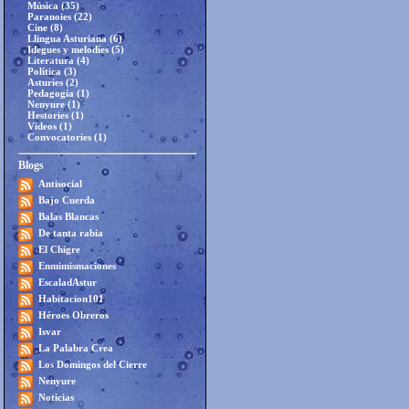
Música (35)
Paranoies (22)
Cine (8)
Llingua Asturiana (6)
Idegues y melodíes (5)
Literatura (4)
Política (3)
Asturies (2)
Pedagogía (1)
Nenyure (1)
Hestories (1)
Videos (1)
Convocatories (1)
Blogs
Antisocial
Bajo Cuerda
Balas Blancas
De tanta rabia
El Chigre
Enmimismaciones
EscaladAstur
Habitacion101
Héroes Obreros
Isvar
La Palabra Crea
Los Domingos del Cierre
Nenyure
Noticias