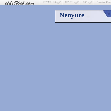
XHTML 1.0
CSS 2.1
RSS
Creative Co
Nenyure