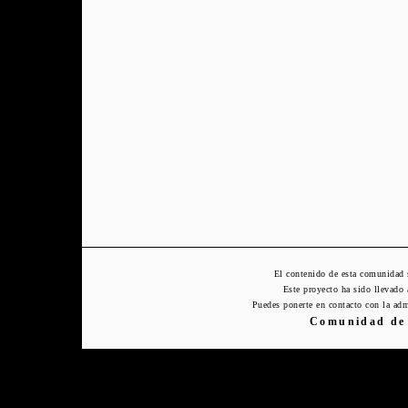
El contenido de esta comunidad 
Este proyecto ha sido llevado
Puedes ponerte en contacto con la adm
Comunidad de 