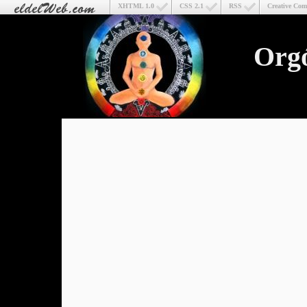
XHTML 1.0
CSS 2.1
RSS
Creative Co
Org