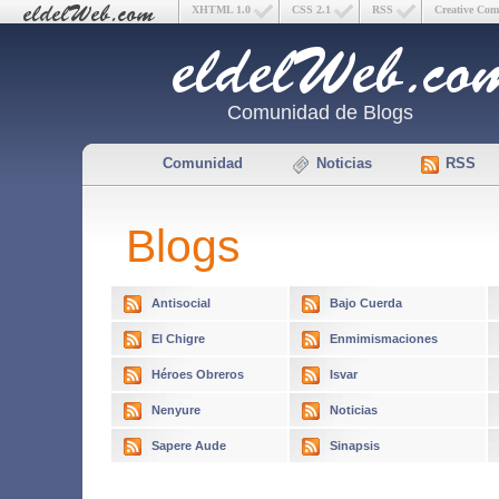
XHTML 1.0
CSS 2.1
RSS
Creative Co
Comunidad de Blogs
Comunidad
Noticias
RSS
Blogs
Antisocial
Bajo Cuerda
El Chigre
Enmimismaciones
Héroes Obreros
Isvar
Nenyure
Noticias
Sapere Aude
Sinapsis