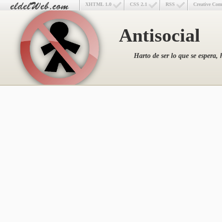
XHTML 1.0
CSS 2.1
RSS
Creative Co
Antisocial
Harto de ser lo que se espera, 