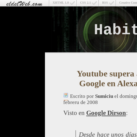
XHTML 1.0
CSS 2.1
RSS
Creative Co
Habi
Youtube supera 
Google en Alex
Escrito por
Sumiciu
el doming
febreru de 2008
Visto en
Google Dirson
:
Desde hace unos días,