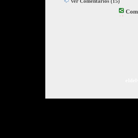
Ver Comentarios (15)
Comp
El contenido de esta comunidad se 
Este proyecto ha sido llevado a c
Puedes ponerte en contacto con
elde
Comunidad de Bl