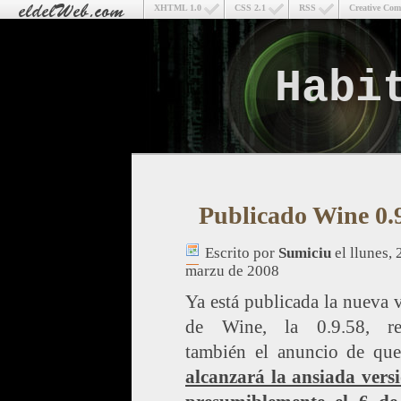
XHTML 1.0
CSS 2.1
RSS
Creative Co
Habi
Publicado Wine 0.
Escrito por
Sumiciu
el llunes, 
marzu de 2008
Ya está publicada la nueva 
de Wine, la 0.9.58, re
también el anuncio de qu
alcanzará la ansiada versi