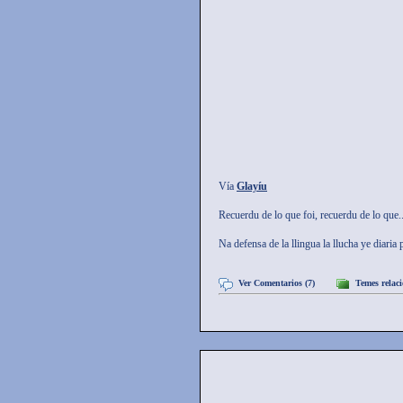
Vía
Glayíu
Recuerdu de lo que foi, recuerdu de lo que..
Na defensa de la llingua la llucha ye diaria p
Ver Comentarios (7)
Temes relac