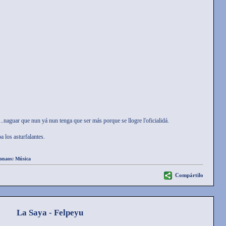
..naguar que nun yá nun tenga que ser más porque se llogre l'oficialidá.
a los asturfalantes.
ionaos:
Música
Compártilo
La Saya - Felpeyu