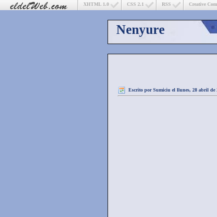
XHTML 1.0
CSS 2.1
RSS
Creative Co
Nenyure
Escrito por
Sumiciu
el llunes, 28 abril de