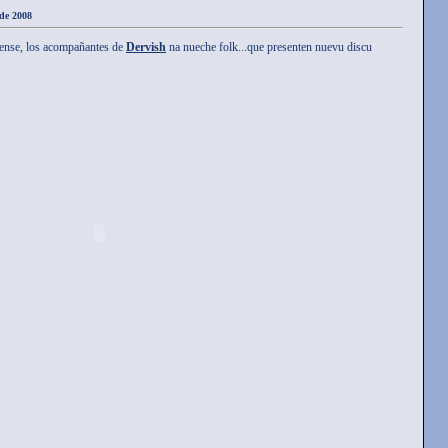
 de 2008
rense, los acompañantes de
Dervish
na nueche folk...que presenten nuevu discu