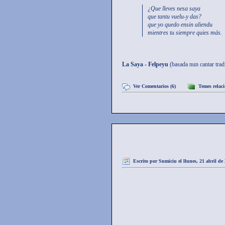
¿Que lleves nesa saya
que tantu vuelu-y das?
que yo quedo ensin aliendu
mientres tu siempre quies más.
La Saya - Felpeyu
(basada nun cantar trad
Ver Comentarios (6)
Temes relac
Escrito por
Sumiciu
el llunes, 21 abril de