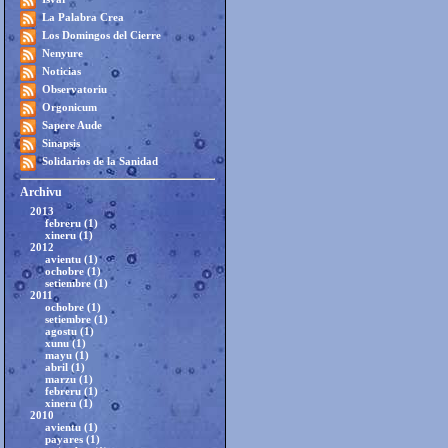
La Palabra Crea
Los Domingos del Cierre
Nenyure
Noticias
Observatoriu
Orgonicum
Sapere Aude
Sinapsis
Solidarios de la Sanidad
Archivu
2013
febreru (1)
xineru (1)
2012
avientu (1)
ochobre (1)
setiembre (1)
2011
ochobre (1)
setiembre (1)
agostu (1)
xunu (1)
mayu (1)
abril (1)
marzu (1)
febreru (1)
xineru (1)
2010
avientu (1)
payares (1)