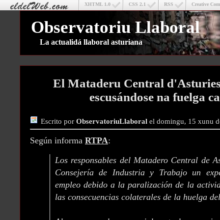
XHTML 1.0
CSS 2.1
RSS
Creative Co
Observatoriu Llaboral
La actualidá llaboral asturiana
El Mataderu Central d'Asturie
escusándose na fuelga c
Escrito por
ObservatoriuLlaboral
el domingu, 15 xunu d
Según informa
RTPA
:
Los responsables del Matadero Central de As
Consejería de Industria y Trabajo un exp
empleo debido a la paralización de la activ
las consecuencias colaterales de la huelga del