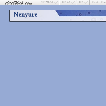
XHTML 1.0
CSS 2.1
RSS
Creative Co
Nenyure