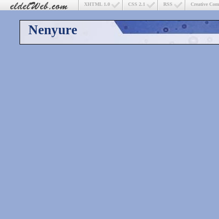
XHTML 1.0
CSS 2.1
RSS
Creative Co
Nenyure