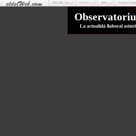
XHTML 1.0
CSS 2.1
RSS
Creative Co
Observatoriu
La actualidá llaboral astu