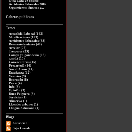
Otra Caja ye posible
Accidentes llaborales 2007
Seguimientu: Sucesos y...
Caberos publicaos
Temes
Actualidá llaboral (143)
Movilizaciones (123)
Accidentes llaborales (68)
Desmantelamientu (49)
Arcelor (27)
Tresporte (23)
Campu ya ganadería (15)
sanidá (15)
Convocatories (15)
Precariedá (14)
Naval Xixón (14)
Enseñanza (12)
Vesuvius (9)
Represión (8)
Pesca (4)
Info (3)
Opinión (3)
Duro Felguera (3)
Servicios (1)
Alimerka (1)
Lleendes urbanes (1)
Llingua Asturiana (1)
Blogs
Antisocial
Bajo Cuerda