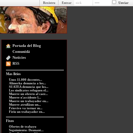
Rexistru
Entrar
Portada del Blog
Comunidá
Noticies
RSS
Mas lleíos
Unos 11.000 docentes...
Alimerka denuncia a los...
SUATEA denuncia que los...
Los sindicatos refuguen el...
Muerre un obreru al caer...
Muerre n'accidente l...
Muerre un trabayador en...
Muerre atrulláun un...
Friovivo va tornar m...
Firíu un trabayador en...
Fixos
Ofertes de trabayu
Seguimientu: Desmant...