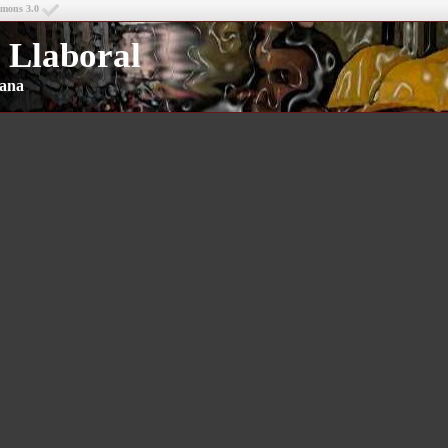
mmons 3.0
 Llaboral
riana