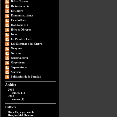
Balas Blancas
De tanta rabia
El Chigre
Enmimismaciones
EscaladAstur
Habitacion101
Héroes Obreros
Isvar
La Palabra Crea
Los Domingos del Cierre
Nenyure
Noticias
Observatoriu
Orgonicum
Sapere Aude
Sinapsis
Solidarios de la Sanidad
Archivu
2009
xunetu (1)
2008
xineru (1)
Enllaces
Otra Caja ye posible
Hospital del Oriente