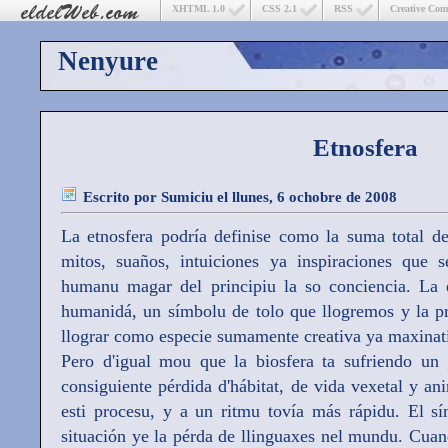
XHTML 1.0
CSS 2.1
RSS
Creative Co
Nenyure
Etnosfera
Escrito por
Sumiciu
el llunes, 6 ochobre de 2008
La etnosfera podría definise como la suma total de
mitos, suaños, intuiciones ya inspiraciones que 
humanu magar del principiu la so conciencia. La e
humanidá, un símbolu de tolo que llogremos y la p
llograr como especie sumamente creativa ya maxinat
Pero d'igual mou que la biosfera ta sufriendo un 
consiguiente pérdida d'hábitat, de vida vexetal y an
esti procesu, y a un ritmu tovía más rápidu. El sí
situación ye la pérda de llinguaxes nel mundu. Cuan