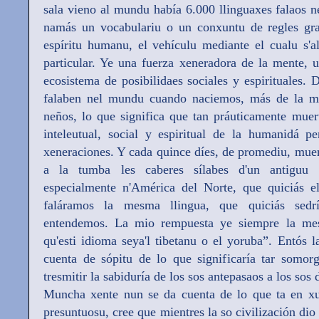
sala vieno al mundu había 6.000 llinguaxes falaos n
namás un vocabulariu o un conxuntu de regles gram
espíritu humanu, el vehículu mediante el cualu s'a
particular. Ye una fuerza xeneradora de la mente, 
ecosistema de posibilidaes sociales y espirituales. 
falaben nel mundu cuando naciemos, más de la mi
neños, lo que significa que tan práuticamente muer
inteleutual, social y espiritual de la humanidá p
xeneraciones. Y cada quince díes, de promediu, muer
a la tumba les caberes sílabes d'un antiguu 
especialmente n'América del Norte, que quiciás 
faláramos la mesma llingua, que quiciás sed
entendemos. La mio rempuesta ye siempre la me
qu'esti idioma seya'l tibetanu o el yoruba”. Entós l
cuenta de sópitu de lo que significaría tar somorg
tresmitir la sabiduría de los sos antepasaos a los sos
Muncha xente nun se da cuenta de lo que ta en xu
presuntuosu, cree que mientres la so civilización dio