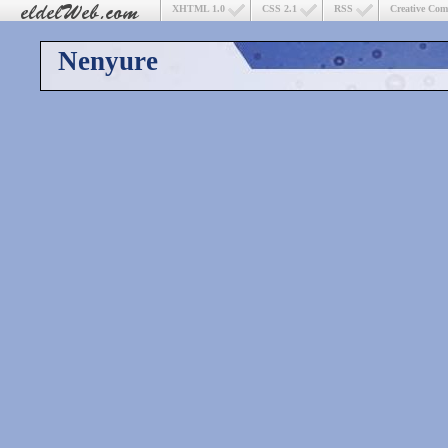
XHTML 1.0
CSS 2.1
RSS
Creative Co
Nenyure