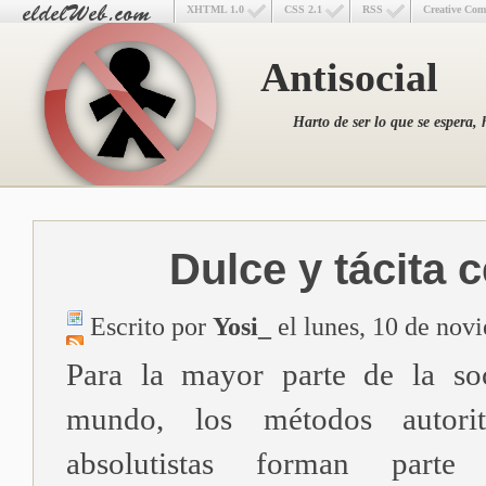
XHTML 1.0
CSS 2.1
RSS
Creative Co
Antisocial
Harto de ser lo que se espera, 
Dulce y tácita 
Escrito por
Yosi_
el lunes, 10 de nov
Para la mayor parte de la so
mundo, los métodos autorit
absolutistas forman part