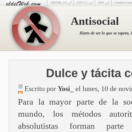
XHTML 1.0
CSS 2.1
RSS
Creative Co
Antisocial
Harto de ser lo que se espera, 
Dulce y tácita 
Escrito por
Yosi_
el lunes, 10 de nov
Para la mayor parte de la so
mundo, los métodos autorit
absolutistas forman part