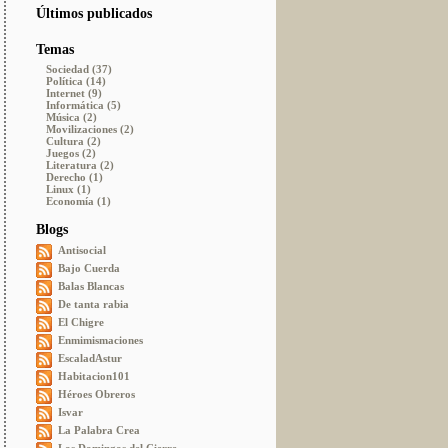
Últimos publicados
Temas
Sociedad (37)
Política (14)
Internet (9)
Informática (5)
Música (2)
Movilizaciones (2)
Cultura (2)
Juegos (2)
Literatura (2)
Derecho (1)
Linux (1)
Economía (1)
Blogs
Antisocial
Bajo Cuerda
Balas Blancas
De tanta rabia
El Chigre
Enmimismaciones
EscaladAstur
Habitacion101
Héroes Obreros
Isvar
La Palabra Crea