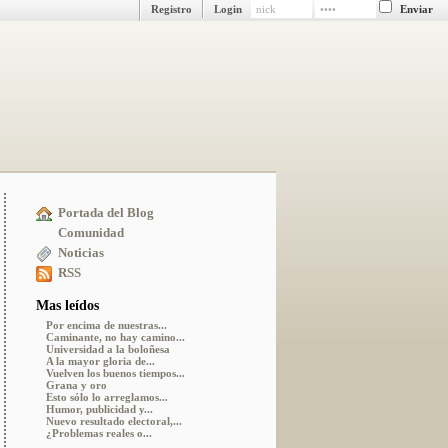
Registro
Login
Portada del Blog
Comunidad
Noticias
RSS
Mas leídos
Por encima de nuestras...
Caminante, no hay camino...
Universidad a la boloñesa
A la mayor gloria de...
Vuelven los buenos tiempos...
Grana y oro
Esto sólo lo arreglamos...
Humor, publicidad y...
Nuevo resultado electoral,...
¿Problemas reales o...