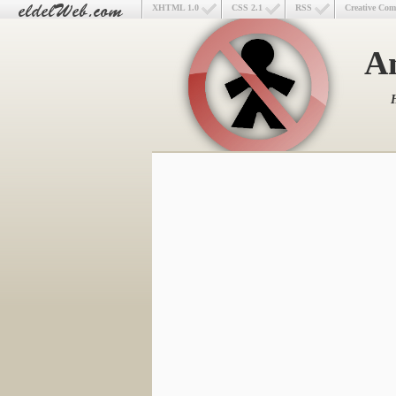
XHTML 1.0
CSS 2.1
RSS
Creative Co
An
H