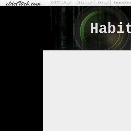
XHTML 1.0
CSS 2.1
RSS
Creative Co
Habi