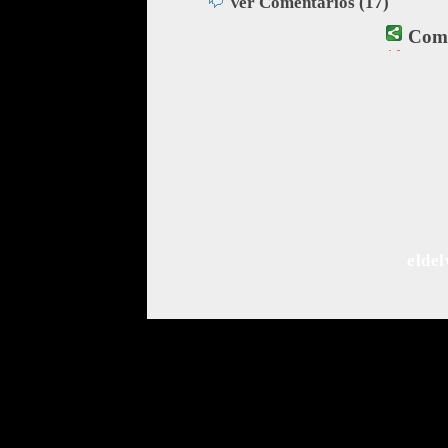
Ver Comentarios (17)
Comp
El contenido de esta comunidad se 
Este proyecto ha sido llevado a c
Puedes ponerte en contacto con
elde
Comunidad de Bl