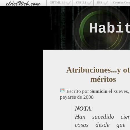
XHTML 1.0
CSS 2.1
RSS
Creative Co
Habi
Atribuciones...y ot
méritos
Escrito por
Sumiciu
el xueves,
payares de 2008
NOTA
:
Han sucedido cier
cosas desde que