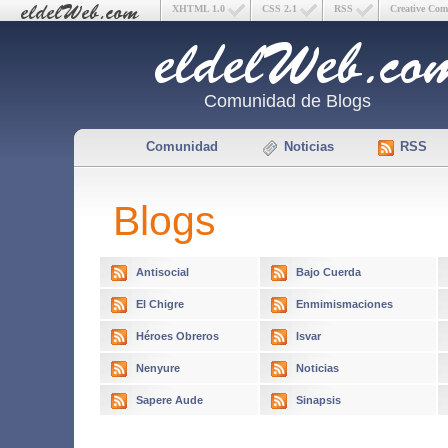
XHTML 1.0
CSS 2.1
RSS
Creative Co
Comunidad de Blogs
Comunidad
Noticias
RSS
Blogs
Antisocial
Bajo Cuerda
El Chigre
Enmimismaciones
Héroes Obreros
Isvar
Nenyure
Noticias
Sapere Aude
Sinapsis