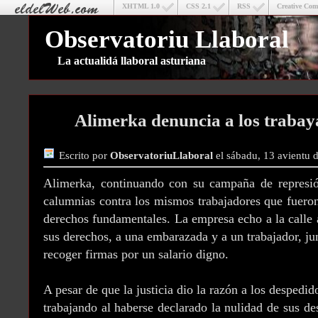
XHTML 1.0
CSS 2.1
RSS
Creative Co
Observatoriu Llaboral
La actualidá llaboral asturiana
Alimerka denuncia a los trabay
Escrito por
ObservatoriuLlaboral
el sábadu, 13 avientu 
Alimerka, continuando con su campaña de represió
calumnias contra los mismos trabajadores que fuero
derechos fundamentales. La empresa echo a la calle 
sus derechos, a una embarazada y a un trabajador, ju
recoger firmas por un salario digno.
A pesar de que la justicia dio la razón a los desped
trabajando al haberse declarado la nulidad de sus de