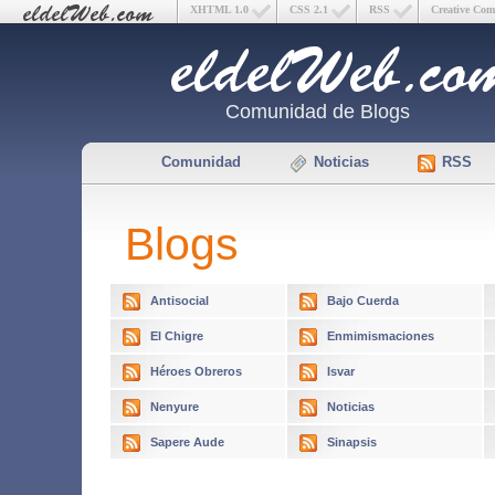
XHTML 1.0
CSS 2.1
RSS
Creative Co
Comunidad de Blogs
Comunidad
Noticias
RSS
Blogs
Antisocial
Bajo Cuerda
El Chigre
Enmimismaciones
Héroes Obreros
Isvar
Nenyure
Noticias
Sapere Aude
Sinapsis