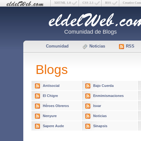
XHTML 1.0
CSS 2.1
RSS
Creative Co
Comunidad de Blogs
Comunidad
Noticias
RSS
Blogs
Antisocial
Bajo Cuerda
El Chigre
Enmimismaciones
Héroes Obreros
Isvar
Nenyure
Noticias
Sapere Aude
Sinapsis