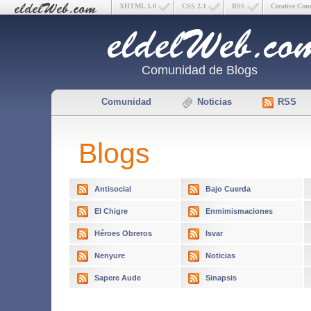
XHTML 1.0
CSS 2.1
RSS
Creative Co
Comunidad de Blogs
Comunidad
Noticias
RSS
Blogs
Antisocial
Bajo Cuerda
El Chigre
Enmimismaciones
Héroes Obreros
Isvar
Nenyure
Noticias
Sapere Aude
Sinapsis