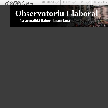
XHTML 1.0
CSS 2.1
RSS
Creative Co
Observatoriu Llaboral
La actualidá llaboral asturiana