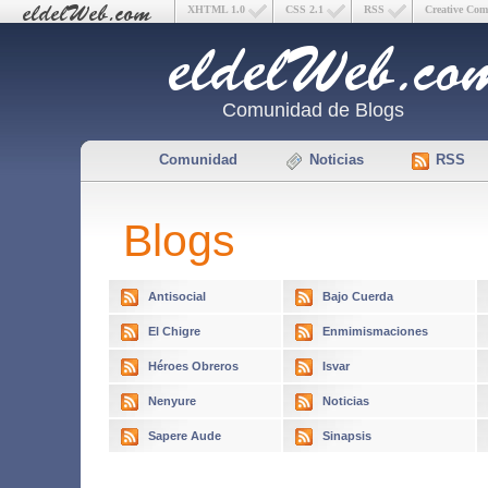
XHTML 1.0
CSS 2.1
RSS
Creative Co
Comunidad de Blogs
Comunidad
Noticias
RSS
Blogs
Antisocial
Bajo Cuerda
El Chigre
Enmimismaciones
Héroes Obreros
Isvar
Nenyure
Noticias
Sapere Aude
Sinapsis