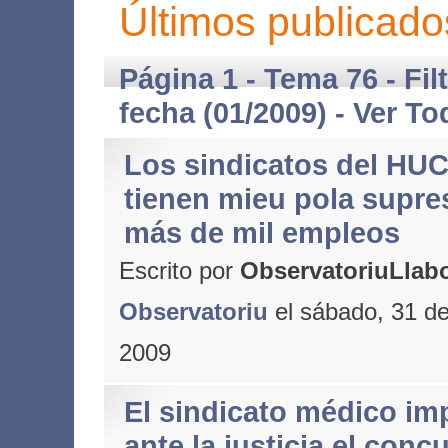
Últimos publicado
Página 1 - Tema 76 - Fil
fecha (01/2009) -
Ver To
Los sindicatos del HU
tienen mieu pola supre
más de mil empleos
Escrito por
ObservatoriuLlabo
Observatoriu
el sábado, 31 de
2009
El sindicato médico i
ante la justicia el conc