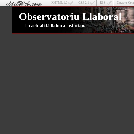
XHTML 1.0
CSS 2.1
RSS
Creative Co
Observatoriu Llaboral
La actualidá llaboral asturiana