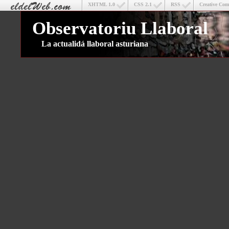
XHTML 1.0
CSS 2.1
RSS
Creative Co
Observatoriu Llaboral
La actualidá llaboral asturiana