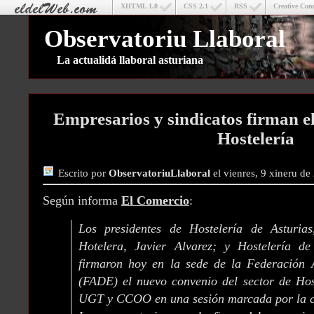
XHTML 1.0
CSS 2.1
RSS
Creative Co
Observatoriu Llaboral
La actualidá llaboral asturiana
Empresarios y sindicatos firman e
Hostelería
Escrito por
ObservatoriuLlaboral
el vienres, 9 xineru de
Según informa
El Comercio
:
Los presidentes de Hostelería de Asturia
Hotelera, Javier Alvarez; y Hostelería de
firmaron hoy en la sede de la Federación 
(FADE) el nuevo convenio del sector de Host
UGT y CCOO en una sesión marcada por la c