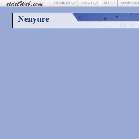
XHTML 1.0
CSS 2.1
RSS
Creative Co
Nenyure