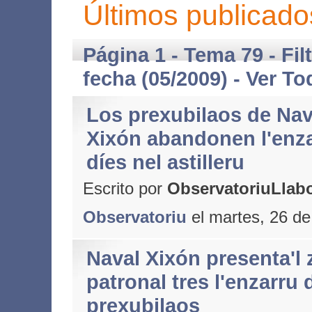
Últimos publicado
Página 1 - Tema 79 - Fil
fecha (05/2009) -
Ver To
Los prexubilaos de Nav
Xixón abandonen l'enza
díes nel astilleru
Escrito por
ObservatoriuLlabo
Observatoriu
el martes, 26 d
Naval Xixón presenta'l 
patronal tres l'enzarru 
prexubilaos