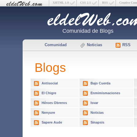
XHTML 1.0
CSS 2.1
RSS
Creative Co
Comunidad de Blogs
Comunidad
Noticias
RSS
Blogs
Antisocial
Bajo Cuerda
El Chigre
Enmimismaciones
Héroes Obreros
Isvar
Nenyure
Noticias
Sapere Aude
Sinapsis