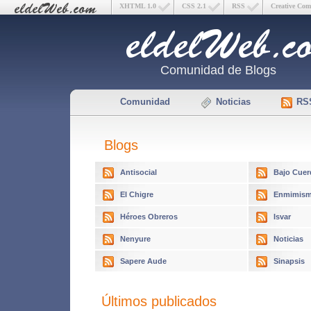
XHTML 1.0
CSS 2.1
RSS
Creative Co
Comunidad de Blogs
Comunidad
Noticias
RS
Blogs
Antisocial
Bajo Cuer
El Chigre
Enmimism
Héroes Obreros
Isvar
Nenyure
Noticias
Sapere Aude
Sinapsis
Últimos publicados