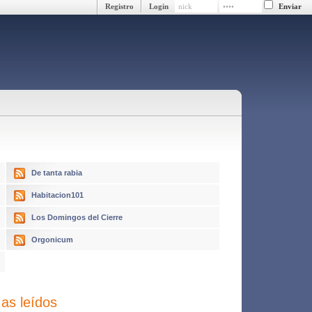
Registro
Login
De tanta rabia
Habitacion101
Los Domingos del Cierre
Orgonicum
as leídos