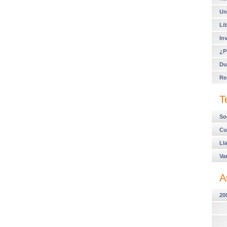
Un
Li
In
¿P
Du
Re
T
So
Cu
Ll
Va
A
20