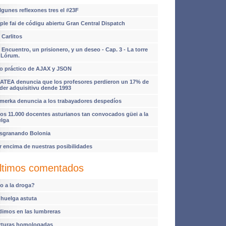
lgunes reflexones tres el #23F
ple fai de códigu abiertu Gran Central Dispatch
 Carlitos
 Encuentro, un prisionero, y un deseo - Cap. 3 - La torre
 Lórum.
o práctico de AJAX y JSON
ATEA denuncia que los profesores perdieron un 17% de
der adquisitivu dende 1993
imerka denuncia a los trabayadores despedíos
os 11.000 docentes asturianos tan convocados güei a la
elga
sgranando Bolonia
r encima de nuestras posibilidades
ltimos comentados
o a la droga?
 huelga astuta
dimos en las lumbreras
rturas homologadas