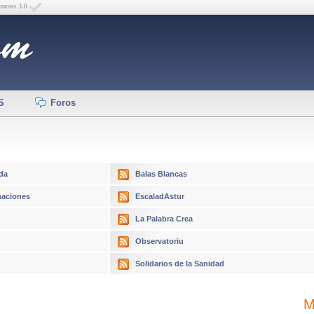
mmons 3.0
S
Foros
da
Balas Blancas
aciones
EscaladAstur
La Palabra Crea
Observatoriu
Solidarios de la Sanidad
M