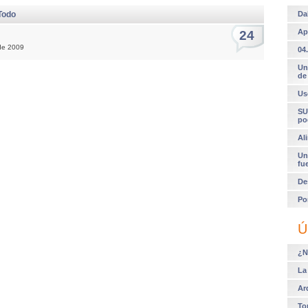
Todo
Da
Ap
24
de 2009
04.
Un
de
Us
SU
po
Al
Un
fu
De
Po
Ú
¿N
La
Ar
To