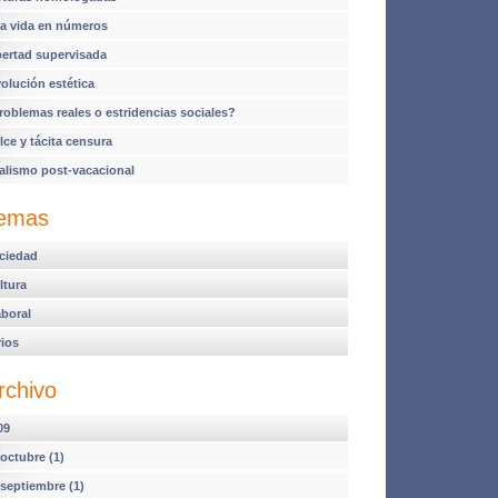
a vida en números
bertad supervisada
volución estética
roblemas reales o estridencias sociales?
lce y tácita censura
alismo post-vacacional
emas
ciedad
ltura
aboral
rios
rchivo
09
octubre (1)
septiembre (1)