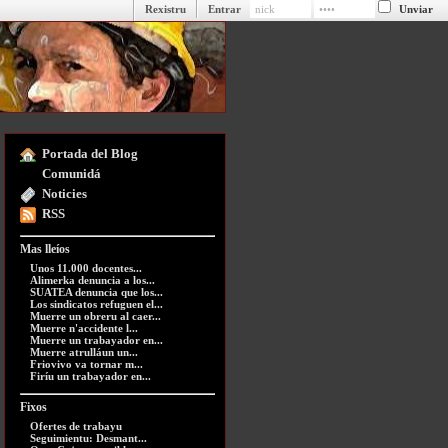
Rexistru
Entrar
Portada del Blog
Comunidá
Noticies
RSS
Mas lleíos
Unos 11.000 docentes...
Alimerka denuncia a los...
SUATEA denuncia que los...
Los sindicatos refuguen el...
Muerre un obreru al caer...
Muerre n'accidente l...
Muerre un trabayador en...
Muerre atrulláun un...
Friovivo va tornar m...
Firíu un trabayador en...
Fixos
Ofertes de trabayu
Seguimientu: Desmant...