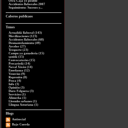
Otra Caja ye posible
Accidentes llaborales 2007
Seguimientu: Sucesos y...
Caberos publicaos
Temes
Actualidá llaboral (143)
Movilizaciones (123)
Accidentes llaborales (68)
Desmantelamientu (49)
Arcelor (27)
Tresporte (23)
Campu ya ganadería (15)
sanidá (15)
Convocatories (15)
Precariedá (14)
Naval Xixón (14)
Enseñanza (12)
Vesuvius (9)
Represión (8)
Pesca (4)
Info (3)
Opinión (3)
Duro Felguera (3)
Servicios (1)
Alimerka (1)
Lleendes urbanes (1)
Llingua Asturiana (1)
Blogs
Antisocial
Bajo Cuerda