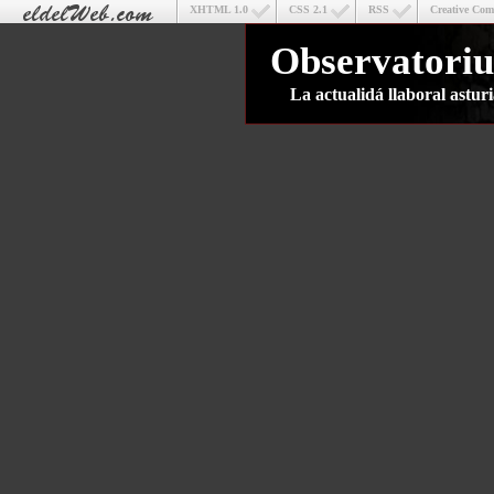
XHTML 1.0
CSS 2.1
RSS
Creative Co
Observatoriu
La actualidá llaboral astu