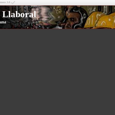
mmons 3.0
 Llaboral
riana