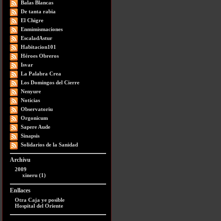
Balas Blancas
De tanta rabia
El Chigre
Enmimismaciones
EscaladAstur
Habitacion101
Héroes Obreros
Isvar
La Palabra Crea
Los Domingos del Cierre
Nenyure
Noticias
Observatoriu
Orgonicum
Sapere Aude
Sinapsis
Solidarios de la Sanidad
Archivu
2009
xineru (1)
Enllaces
Otra Caja ye posible
Hospital del Oriente