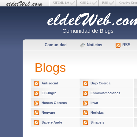
XHTML 1.0
CSS 2.1
RSS
Creative Co
Comunidad de Blogs
Comunidad
Noticias
RSS
Blogs
Antisocial
Bajo Cuerda
El Chigre
Enmimismaciones
Héroes Obreros
Isvar
Nenyure
Noticias
Sapere Aude
Sinapsis