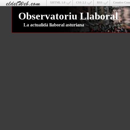
XHTML 1.0
CSS 2.1
RSS
Creative Co
Observatoriu Llaboral
La actualidá llaboral asturiana