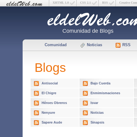
XHTML 1.0
CSS 2.1
RSS
Creative Co
Comunidad de Blogs
Comunidad
Noticias
RSS
Blogs
Antisocial
Bajo Cuerda
El Chigre
Enmimismaciones
Héroes Obreros
Isvar
Nenyure
Noticias
Sapere Aude
Sinapsis