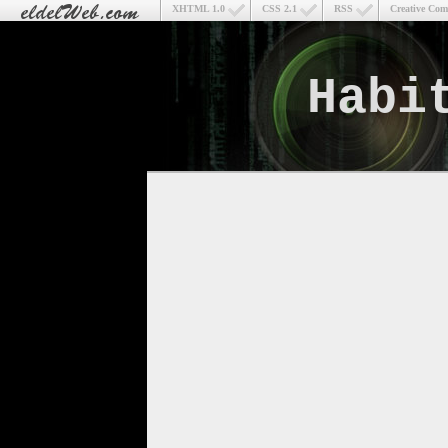
XHTML 1.0
CSS 2.1
RSS
Creative Co
Habi