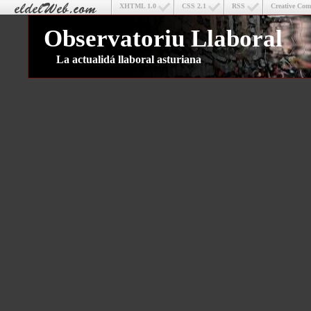
XHTML 1.0
CSS 2.1
RSS
Creative Co
Observatoriu Llaboral
La actualidá llaboral asturiana