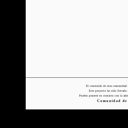
El contenido de esta comunidad 
Este proyecto ha sido llevado
Puedes ponerte en contacto con la adm
Comunidad de 