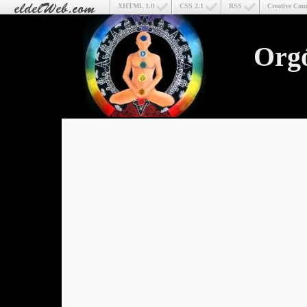
XHTML 1.0
CSS 2.1
RSS
Creative Co
Org