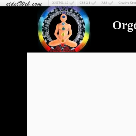
XHTML 1.0
CSS 2.1
RSS
Creative Co
Org