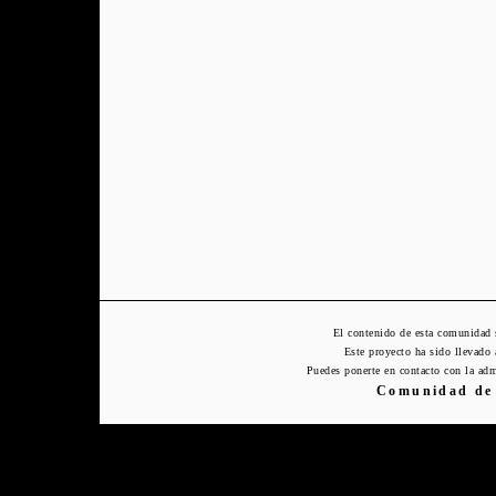
El contenido de esta comunidad 
Este proyecto ha sido llevado
Puedes ponerte en contacto con la adm
Comunidad de 