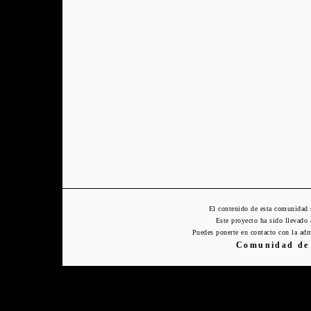
El contenido de esta comunidad 
Este proyecto ha sido llevado
Puedes ponerte en contacto con la adm
Comunidad de 