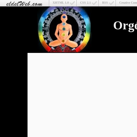
XHTML 1.0
CSS 2.1
RSS
Creative Co
Org