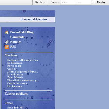
Rexistru
Entrar
El sótanu del paraísu...
Portada del Blog
Comunidá
Noticies
RSS
Mas lleíos
Dalgunes reflexones tres...
De Mudanza
Parte de mi
Caleyes
¿Non a la guerra? Puxa...
La vida mata
Zona Minada
El endémico embustero y...
Con la boca seca
Los Cuentos
Caberos publicaos
Temes
Sociedad (36)