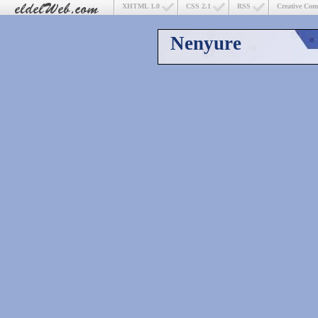
XHTML 1.0
CSS 2.1
RSS
Creative Co
Nenyure