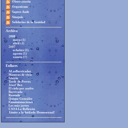
Observatoriu
Orgonicum
Sapere Aude
Sinapsis
Solidarios de la Sanidad
Archivu
2008
mayu (1)
abril (1)
2007
ochobre (1)
agostu (1)
xunetu (1)
Enllaces
ALasBarricadas
Maneras de vivir
Glayíu
Tarde de Perros
Jewel Box
El cielu por asaltu
Barricada
Rosendo
Quique González
Enmimismaciones
Los más jartos
CSOA La Reflexón
Xúnite a la Intifada Homosexual!