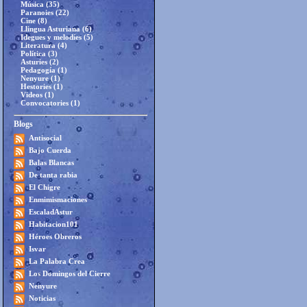
Música (35)
Paranoies (22)
Cine (8)
Llingua Asturiana (6)
Idegues y melodíes (5)
Literatura (4)
Política (3)
Asturies (2)
Pedagogía (1)
Nenyure (1)
Hestories (1)
Videos (1)
Convocatories (1)
Blogs
Antisocial
Bajo Cuerda
Balas Blancas
De tanta rabia
El Chigre
Enmimismaciones
EscaladAstur
Habitacion101
Héroes Obreros
Isvar
La Palabra Crea
Los Domingos del Cierre
Nenyure
Noticias