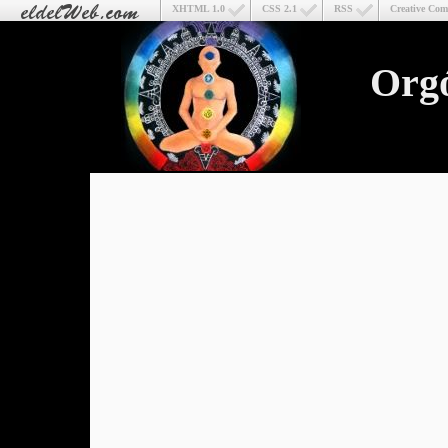
XHTML 1.0
CSS 2.1
RSS
Creative Co
Org