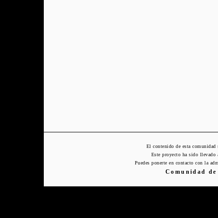
El contenido de esta comunidad 
Este proyecto ha sido llevado
Puedes ponerte en contacto con la adm
Comunidad de 